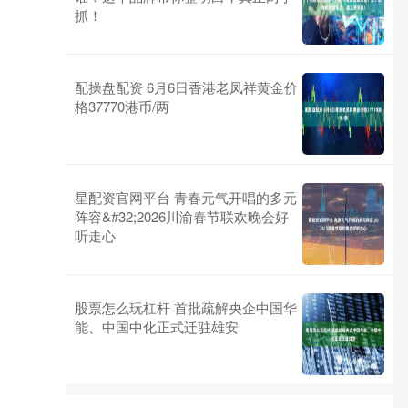
抓！
配操盘配资 6月6日香港老凤祥黄金价
格37770港币/两
星配资官网平台 青春元气开唱的多元
阵容&#32;2026川渝春节联欢晚会好
听走心
股票怎么玩杠杆 首批疏解央企中国华
能、中国中化正式迁驻雄安