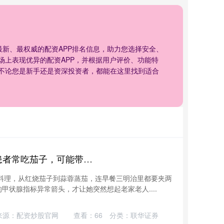
供最新、最权威的配资APP排名信息，助力您选择安全、
场上表现优异的配资APP，并根据用户评价、功能特
不论您是新手还是资深投资者，都能在这里找到适合
万达策略 医生提醒：甲状腺患者常吃茄子，可能带来3个健康变化
料理，从红烧茄子到蒜蓉蒸茄，连早餐三明治里都要夹两
甲状腺指标异常箭头，才让她突然想起老家老人....
来源：配资炒股官网
查看：
66
分类：
联华证券