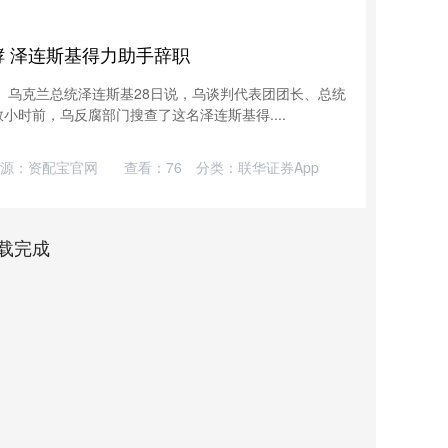
酵 泽连斯基得力助手辞职
旭）乌克兰总统泽连斯基28日说，乌谈判代表团团长、总统
时前，乌反腐部门搜查了这名泽连斯基得....
源：资配宝官网
查看：
76
分类：
联华证券App
载完成