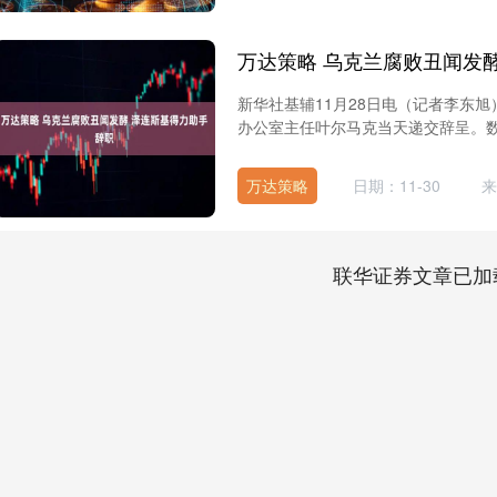
万达策略 乌克兰腐败丑闻发
新华社基辅11月28日电（记者李东
办公室主任叶尔马克当天递交辞呈。数小
万达策略
日期：11-30
来
联华证券文章已加