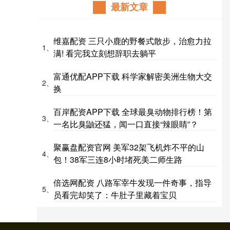
最新文章
维嘉配资 三只小鹿的野餐式散步，治愈力拉
1、
满! 看完我立刻想辞职去躺平
富通优配APP下载 科学家解密美洲生物大交
2、
换
百岸配资APP下载 全球最臭动物排行榜！第
3、
一名比臭鼬还猛，闻一口直接“辣眼睛”？
聚赢盘配资官网 美军32架飞机炸不平的山
4、
包！38军三连8小时堵死美二师生路
倍选网配资 八路军宰牛发现一件奇事，指导
5、
员看完却笑了：牛肚子里藏着宝贝