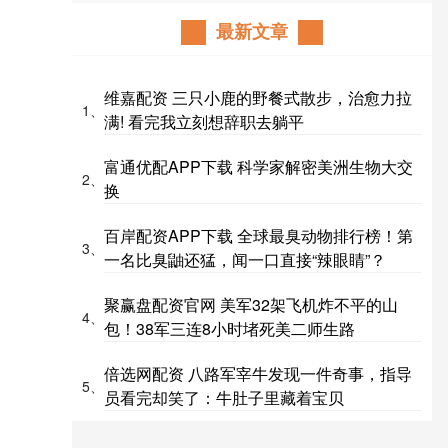
最新文章
维嘉配资 三只小鹿的野餐式散步，治愈力拉
1、
满! 看完我立刻想辞职去躺平
富通优配APP下载 科学家解密美洲生物大交
2、
换
百岸配资APP下载 全球最臭动物排行榜！第
3、
一名比臭鼬还猛，闻一口直接“辣眼睛”？
聚赢盘配资官网 美军32架飞机炸不平的山
4、
包！38军三连8小时堵死美二师生路
倍选网配资 八路军宰牛发现一件奇事，指导
5、
员看完却笑了：牛肚子里藏着宝贝