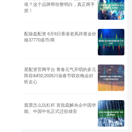
谁？这个品牌帮你整明白，真正两手
抓！
配操盘配资 6月6日香港老凤祥黄金价
格37770港币/两
星配资官网平台 青春元气开唱的多元
阵容&#32;2026川渝春节联欢晚会好
听走心
股票怎么玩杠杆 首批疏解央企中国华
能、中国中化正式迁驻雄安