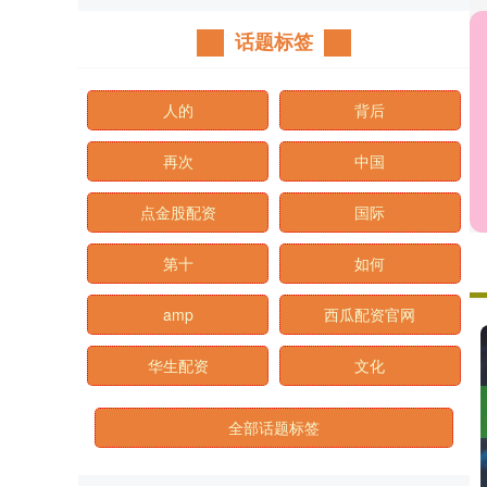
话题标签
人的
背后
再次
中国
点金股配资
国际
第十
如何
amp
西瓜配资官网
华生配资
文化
全部话题标签