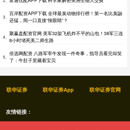
富通优配APP下载 科学家解密美洲生物大交换
2、
百岸配资APP下载 全球最臭动物排行榜！第一名比臭鼬
3、
还猛，闻一口直接“辣眼睛”？
聚赢盘配资官网 美军32架飞机炸不平的山包！38军三连
4、
8小时堵死美二师生路
倍选网配资 八路军宰牛发现一件奇事，指导员看完却笑
5、
了：牛肚子里藏着宝贝
联华证券
联华证券App
联华证券官网
友情链接：