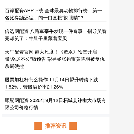
百岸配资APP下载 全球最臭动物排行榜！第一
名比臭鼬还猛，闻一口直接“辣眼睛”？
倍选网配资 八路军宰牛发现一件奇事，指导员看
完却笑了：牛肚子里藏着宝贝
天牛配资官网 超大尺度！《匿杀》预售开启
曝“杀尽不公”版预告 彭昱畅张钧甯黄晓明被复仇
杀局硬控
股票加杠杆怎么操作 11月14日盟升转债下跌
1.82%，转股溢价率21.26%
顺配网配资 2025年9月12日柘城县辣椒大市场有
限公司价格行情
推荐资讯