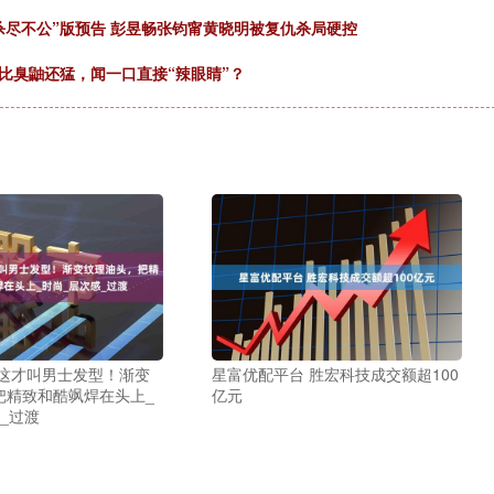
杀尽不公”版预告 彭昱畅张钧甯黄晓明被复仇杀局硬控
名比臭鼬还猛，闻一口直接“辣眼睛”？
 这才叫男士发型！渐变
星富优配平台 胜宏科技成交额超100
把精致和酷飒焊在头上_
亿元
_过渡