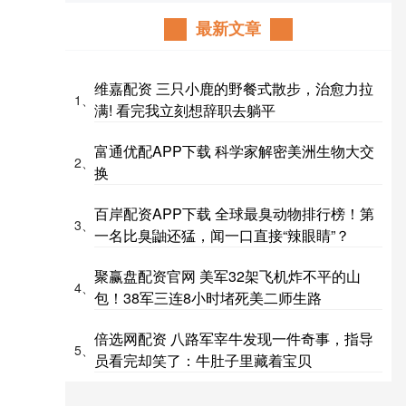
最新文章
维嘉配资 三只小鹿的野餐式散步，治愈力拉
1、
满! 看完我立刻想辞职去躺平
富通优配APP下载 科学家解密美洲生物大交
2、
换
百岸配资APP下载 全球最臭动物排行榜！第
3、
一名比臭鼬还猛，闻一口直接“辣眼睛”？
聚赢盘配资官网 美军32架飞机炸不平的山
4、
包！38军三连8小时堵死美二师生路
倍选网配资 八路军宰牛发现一件奇事，指导
5、
员看完却笑了：牛肚子里藏着宝贝