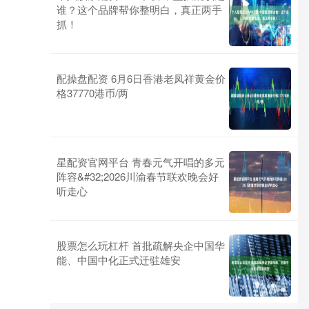
谁？这个品牌帮你整明白，真正两手
抓！
配操盘配资 6月6日香港老凤祥黄金价
格37770港币/两
星配资官网平台 青春元气开唱的多元
阵容&#32;2026川渝春节联欢晚会好
听走心
股票怎么玩杠杆 首批疏解央企中国华
能、中国中化正式迁驻雄安