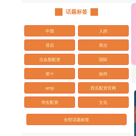
话题标签
中国
人的
背后
再次
点金股配资
国际
第十
如何
amp
西瓜配资官网
华生配资
文化
全部话题标签