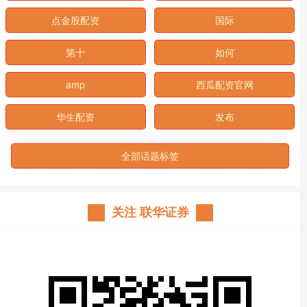
点金股配资
国际
第十
如何
amp
西瓜配资官网
华生配资
发布
全部话题标签
关注 联华证券