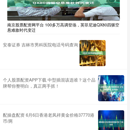
南京股票配资网平台 100多万高调登场，英菲尼迪QX80四驱空
悬难敌时代变迁
安泰证券 吉林市男科医院电话号码查询
个人股票配资APP下载 中型插混该选谁？这个品
牌帮你整明白，真正两手抓！
配操盘配资 6月6日香港老凤祥黄金价格37770港
币/两