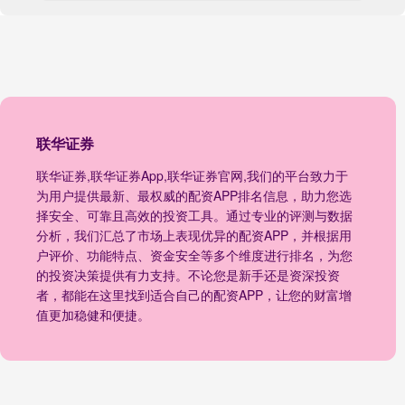
联华证券
联华证券,联华证券App,联华证券官网,我们的平台致力于
为用户提供最新、最权威的配资APP排名信息，助力您选
择安全、可靠且高效的投资工具。通过专业的评测与数据
分析，我们汇总了市场上表现优异的配资APP，并根据用
户评价、功能特点、资金安全等多个维度进行排名，为您
的投资决策提供有力支持。不论您是新手还是资深投资
者，都能在这里找到适合自己的配资APP，让您的财富增
值更加稳健和便捷。