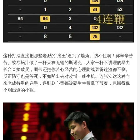
这种打法直接把那些老派的“磨王”逼到了墙角。防不住啊！你辛辛苦
苦、绞尽脑汁做了一杆天衣无缝的斯诺克，人家一杆不讲理的暴力
长台直接破局，顺带还把你苦心经营的心理防线轰得连渣都不剩。
反正防守也是等死，不如豁出去对攻博一线生机。连张安达这种向
来老成持重的选手，遇到赵心童都被硬生生带乱了节奏，急躁得像
个刚出道的小张。