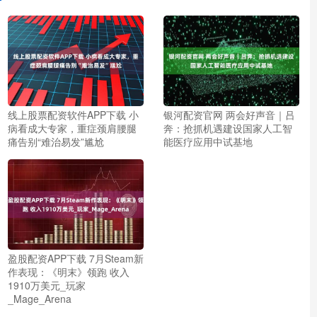
线上股票配资软件APP下载 小
银河配资官网 两会好声音｜吕
病看成大专家，重症颈肩腰腿
奔：抢抓机遇建设国家人工智
痛告别“难治易发”尴尬
能医疗应用中试基地
盈股配资APP下载 7月Steam新
作表现：《明末》领跑 收入
1910万美元_玩家
_Mage_Arena