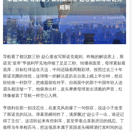
导航看了都沉默三秒 赵心童改写斯诺克规则。昨晚的解说席上，斯
诺克“皇帝”亨德利罕见地停顿了足足三秒。转播画面里，母球紧贴着
底库，目标红球远在天边，中间还隔着两颗彩球。按照过去三十年
斯诺克圈的传统，这球唯一的解法是趴在台面上瞄上半分钟，然后
轻轻推一杆防守，把难题留给对手。但画面中的那个中国年轻人连
眉头都没皱一下。他俯身出杆，皮头摩擦母球发出清脆的声音，红
球像被装了导航一样空心入网。
亨德利在那一刻没忍住，在麦克风前爆了一句惊叹，说这小子改变
了斯诺克的玩法。弹幕里瞬间炸了，满屏飘过“赵公子一出，谁还记
得丁主任”。这话听起来有些刺耳，甚至带着点喜新厌旧的残忍。丁
俊晖当年单枪匹马，把这项原本属于英国老头喝啤酒打发时间的运