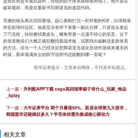
是禁区而是常规武器时，传统的防守体系就彻底坍塌了。他不是在
破坏规则，而是在重新书写斯诺克的底层代码。
导播的镜头再次切回赛场。赵心童刚打完一杆炸裂的K球，白球精准
停在彩球叫位区。他甚至没有停下来看一眼比分牌，只是低头拿起
了巧克粉，轻轻擦拭着皮头，嘴角带着一点漫不经心的笑意。台下
的老派教练们大概正疯狂翻找着战术板，试图找出破解这套新体系
的方法。但当一个人已经决定把斯诺克当成全息动作游戏来通关的
时候，那本落满灰尘的防守说明书还能翻到哪一页呢？
联华证券提示：文章来自网络，不代表本站观点。
上一篇：
升利配APP下载 csgo高回报率箱子有什么_玩家_饰品
_kplay
下一篇：
大牛证券平台 两个月暴涨50%、跃居全球第九大股市，
韩国股市还能疯狂多久？半导体供需失衡成核心驱动力
相关文章