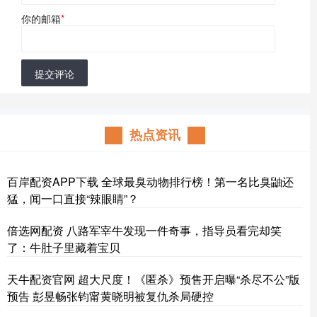
你的邮箱
*
提交评论
热点资讯
百岸配资APP下载 全球最臭动物排行榜！第一名比臭鼬还
猛，闻一口直接“辣眼睛”？
倍选网配资 八路军宰牛发现一件奇事，指导员看完却笑
了：牛肚子里藏着宝贝
天牛配资官网 超大尺度！《匿杀》预售开启曝“杀尽不公”版
预告 彭昱畅张钧甯黄晓明被复仇杀局硬控