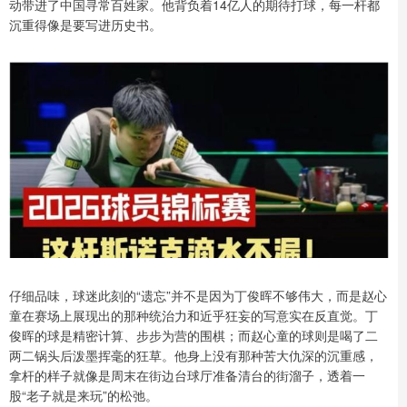
动带进了中国寻常百姓家。他背负着14亿人的期待打球，每一杆都
沉重得像是要写进历史书。
仔细品味，球迷此刻的“遗忘”并不是因为丁俊晖不够伟大，而是赵心
童在赛场上展现出的那种统治力和近乎狂妄的写意实在反直觉。丁
俊晖的球是精密计算、步步为营的围棋；而赵心童的球则是喝了二
两二锅头后泼墨挥毫的狂草。他身上没有那种苦大仇深的沉重感，
拿杆的样子就像是周末在街边台球厅准备清台的街溜子，透着一
股“老子就是来玩”的松弛。