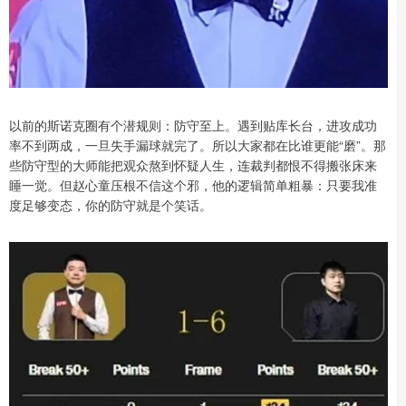
以前的斯诺克圈有个潜规则：防守至上。遇到贴库长台，进攻成功
率不到两成，一旦失手漏球就完了。所以大家都在比谁更能“磨”。那
些防守型的大师能把观众熬到怀疑人生，连裁判都恨不得搬张床来
睡一觉。但赵心童压根不信这个邪，他的逻辑简单粗暴：只要我准
度足够变态，你的防守就是个笑话。