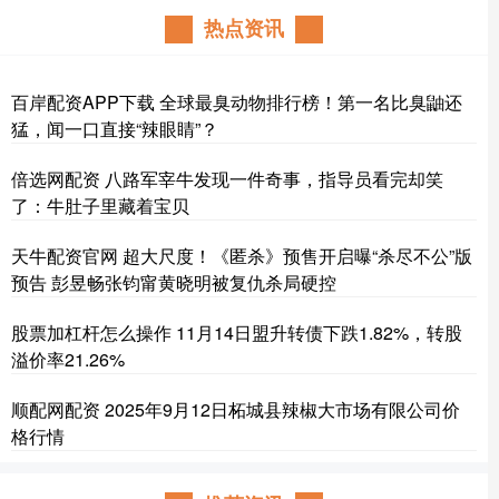
热点资讯
百岸配资APP下载 全球最臭动物排行榜！第一名比臭鼬还
猛，闻一口直接“辣眼睛”？
倍选网配资 八路军宰牛发现一件奇事，指导员看完却笑
了：牛肚子里藏着宝贝
天牛配资官网 超大尺度！《匿杀》预售开启曝“杀尽不公”版
预告 彭昱畅张钧甯黄晓明被复仇杀局硬控
股票加杠杆怎么操作 11月14日盟升转债下跌1.82%，转股
溢价率21.26%
顺配网配资 2025年9月12日柘城县辣椒大市场有限公司价
格行情