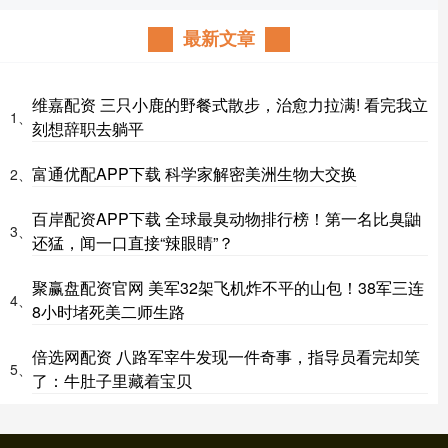
最新文章
维嘉配资 三只小鹿的野餐式散步，治愈力拉满! 看完我立
1、
刻想辞职去躺平
富通优配APP下载 科学家解密美洲生物大交换
2、
百岸配资APP下载 全球最臭动物排行榜！第一名比臭鼬
3、
还猛，闻一口直接“辣眼睛”？
聚赢盘配资官网 美军32架飞机炸不平的山包！38军三连
4、
8小时堵死美二师生路
倍选网配资 八路军宰牛发现一件奇事，指导员看完却笑
5、
了：牛肚子里藏着宝贝