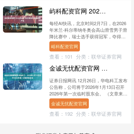
屿科配资官网 2026年米兰-科尔蒂纳冬奥会首金产生
每经AI快讯，北京时间2月7日，在2026
年米兰-科尔蒂纳冬奥会高山滑雪男子滑
降比赛中，瑞士选手获得冠军，夺得米
兰-科尔蒂纳冬奥会首金。 (央视新闻) 每
峪科配资官网
日经济....
查看：
101
分类：
联华证券官网
金诚无忧配资官网 华电科工：2026年1月13日召开2026年第一次临时股东会
证券日报网讯 12月26日，华电科工发布
公告称，公司将于2026年1月13日召开
2026年第一次临时股东会。 （文章来
源：证券日报） 海量资讯、精准解读，
金诚无忧配资官网
尽在新....
查看：
192
分类：
联华证券官网