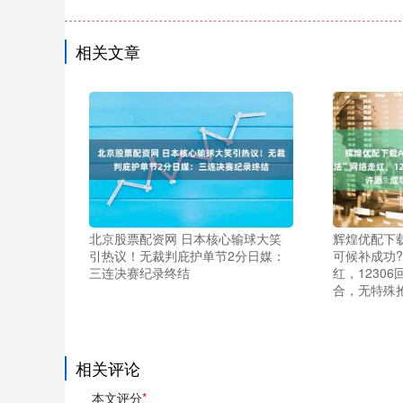
相关文章
北京股票配资网 日本核心输球大笑
辉煌优配下载
引热议！无裁判庇护单节2分日媒：
可候补成功?
三连决赛纪录终结
红，1230
合，无特殊
相关评论
本文评分
*