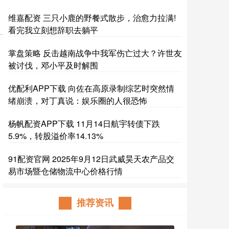
维嘉配资 三只小鹿的野餐式散步，治愈力拉满!
看完我立刻想辞职去躺平
掌盘策略 反击越南战争中我军伤亡过大？许世友
被讨伐，邓小平及时解围
优配利APP下载 向佐在高原录制综艺时突然情
绪崩溃，对丁真说：娱乐圈的人很恐怖
杨帆配资APP下载 11月14日航宇转债下跌
5.9%，转股溢价率14.13%
91配资官网 2025年9月12日武威昊天农产品交
易市场暨仓储物流中心价格行情
推荐资讯